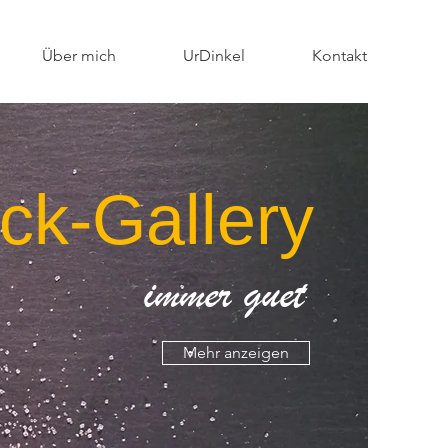
Über mich
UrDinkel
Kontakt
ck-Gallery
immer guet
Mehr anzeigen