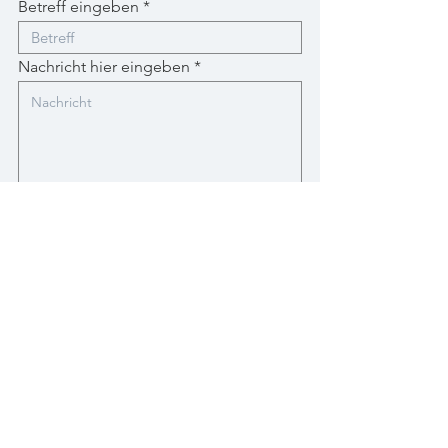
Betreff eingeben
Nachricht hier eingeben
Absenden
Bleiben Sie auf dem
Laufenden
E-Mail-Adresse eingeben